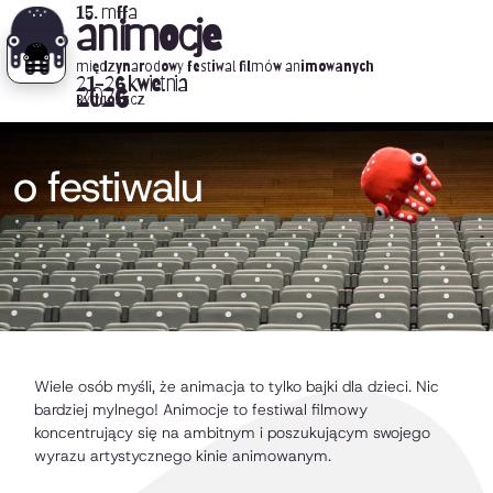
15. mffa
animocje
międzynarodowy festiwal filmów animowanych
21-26 kwietnia
2026
Bydgoszcz
o festiwalu
Wiele osób myśli, że animacja to tylko bajki dla dzieci. Nic
bardziej mylnego! Animocje to festiwal filmowy
koncentrujący się na ambitnym i poszukującym swojego
wyrazu artystycznego kinie animowanym.