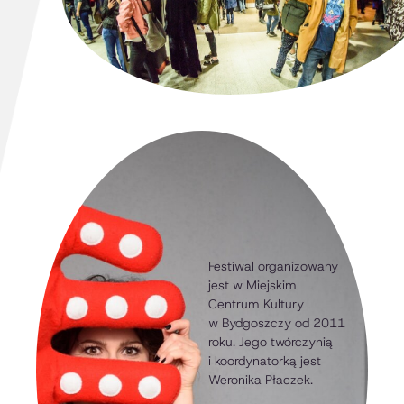
Festiwal organizowany
jest w Miejskim
Centrum Kultury
w Bydgoszczy od 2011
roku. Jego twórczynią
i koordynatorką jest
Weronika Płaczek.