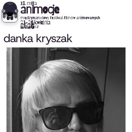
15. mffa
animocje
międzynarodowy festiwal filmów animowanych
21-26 kwietnia
2026
Bydgoszcz
danka kryszak