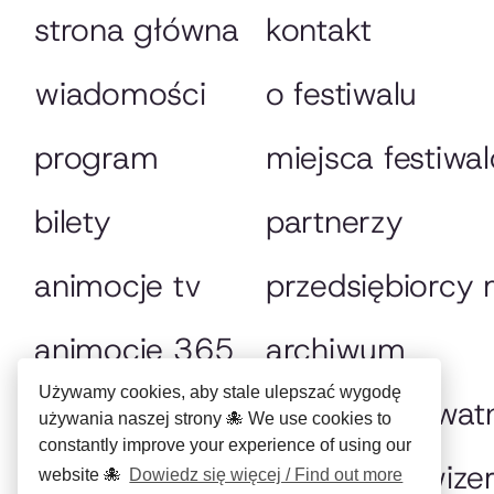
strona główna
kontakt
wiadomości
o festiwalu
program
miejsca festiwa
bilety
partnerzy
animocje tv
przedsiębiorcy
animocje 365
archiwum
Używamy cookies, aby stale ulepszać wygodę
on tour
polityka prywat
używania naszej strony 🐙 We use cookies to
constantly improve your experience of using our
utrwalanie wize
website 🐙
Dowiedz się więcej / Find out more