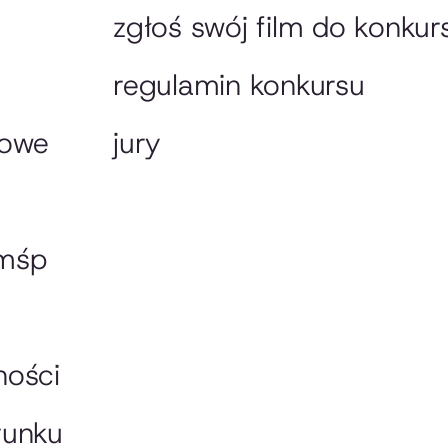
zgłoś swój film do konkur
regulamin konkursu
lowe
jury
 mśp
ności
runku