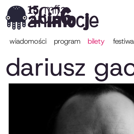
2026
15. mffa
animocje
wiadomości
program
bilety
festiwa
dariusz ga