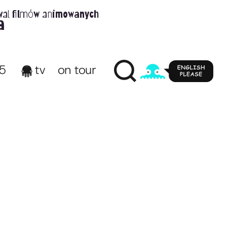
wal filmów animowanych
a
65
tv
on tour