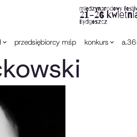
międzynarodowy festi
21-26 kwietni
Bydgoszcz
l
przedsiębiorcy mśp
konkurs
a.3
ckowski