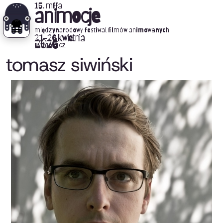
15. mffa
animocje
międzynarodowy festiwal filmów animowanych
21-26 kwietnia
2026
Bydgoszcz
tomasz siwiński