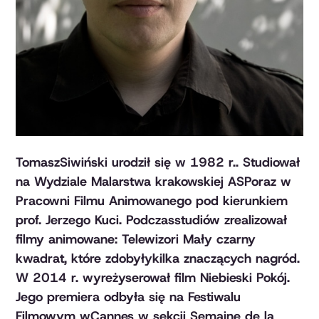
TomaszSiwiński urodził się w 1982 r.. Studiował
na Wydziale Malarstwa krakowskiej ASPoraz w
Pracowni Filmu Animowanego pod kierunkiem
prof. Jerzego Kuci. Podczasstudiów zrealizował
filmy animowane:
Telewizor
i
Mały czarny
kwadrat,
które zdobyłykilka znaczących nagród.
W 2014 r. wyreżyserował film
Niebieski Pokój
.
Jego premiera odbyła się na Festiwalu
Filmowym wCannes w sekcji Semaine de la