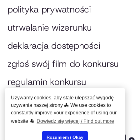
polityka prywatności
utrwalanie wizerunku
deklaracja dostępności
zgłoś swój film do konkursu
regulamin konkursu
jury
Używamy cookies, aby stale ulepszać wygodę
używania naszej strony 🐙 We use cookies to
constantly improve your experience of using our
english please
website 🐙
Dowiedz się więcej / Find out more
Copyright © Miejskie
Centrum Kultury
Rozumiem / Okay