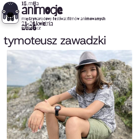
15. mffa
animocje
międzynarodowy festiwal filmów animowanych
21-26 kwietnia
2026
Bydgoszcz
tymoteusz zawadzki