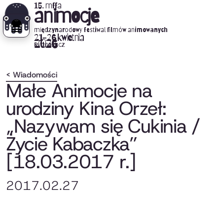
15. mffa
animocje
międzynarodowy festiwal filmów animowanych
21-26 kwietnia
2026
Bydgoszcz
< Wiadomości
Małe Animocje na
urodziny Kina Orzeł:
„Nazywam się Cukinia /
Życie Kabaczka”
[18.03.2017 r.]
2017.02.27