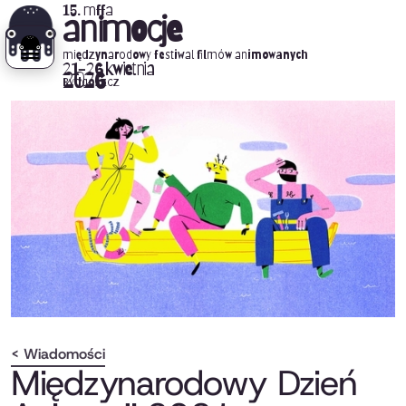
15. mffa
animocje
międzynarodowy festiwal filmów animowanych
21-26 kwietnia
2026
Bydgoszcz
< Wiadomości
Międzynarodowy Dzień