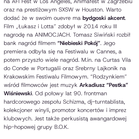
na AFI Fest w Los Angeles, Animafest w Zagrzebiu
oraz na prestiżowym SXSW w Houston. Warto
dodać że w swoim ouevre ma
bydgoski akcent
.
Film „Łukasz i Lotta” zdobył w 2014 roku III
nagrodę na ANIMOCJACH. Tomasz Siwiński rozbił
bank nagród filmem
“Niebieski Pokój”
. Jego
premiera odbyła się na Festiwalu w Cannes, a
potem przyszło wiele nagród. M.in. na Curtas Vila
do Conde w Portugalii oraz Srebrny Lajkonik na
Krakowskim Festiwalu Filmowym. “Rodzynkiem”
wśród filmowców jest muzyk
Arkadiusz “Pestka”
Wiśniewski
. Od połowy lat 90. frontman
hardcorowego zespołu Schizma, dj-turntablista,
kolekcjoner winyli, promotor koncertów i imprez
klubowych. Jest także perkusistą awangardowej
hip-hopowej grupy B.O.K.