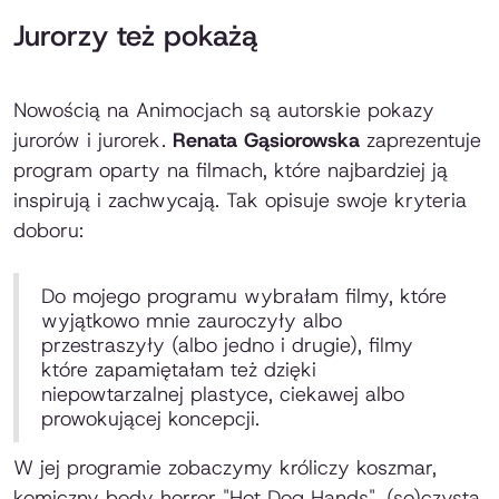
Jurorzy też pokażą
Nowością na Animocjach są autorskie pokazy
jurorów i jurorek.
Renata Gąsiorowska
zaprezentuje
program oparty na filmach, które najbardziej ją
inspirują i zachwycają. Tak opisuje swoje kryteria
doboru:
Do mojego programu wybrałam filmy, które
wyjątkowo mnie zauroczyły albo
przestraszyły (albo jedno i drugie), filmy
które zapamiętałam też dzięki
niepowtarzalnej plastyce, ciekawej albo
prowokującej koncepcji.
W jej programie zobaczymy króliczy koszmar,
komiczny body horror "Hot Dog Hands", (so)czystą