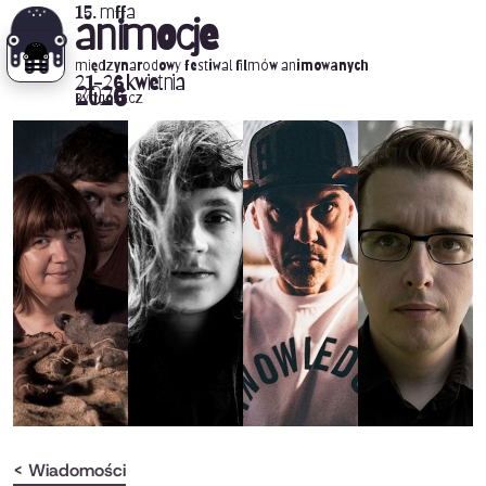
15. mffa
animocje
międzynarodowy festiwal filmów animowanych
21-26 kwietnia
2026
Bydgoszcz
< Wiadomości