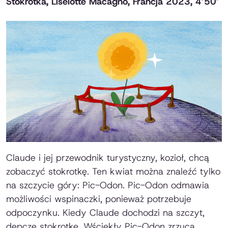
Stokrotka, Liselotte Macagno, Francja 2023, 4’50’
Claude i jej przewodnik turystyczny, kozioł, chcą
zobaczyć stokrotkę. Ten kwiat można znaleźć tylko
na szczycie góry: Pic-Odon. Pic-Odon odmawia
możliwości wspinaczki, ponieważ potrzebuje
odpoczynku. Kiedy Claude dochodzi na szczyt,
depcze stokrotkę. Wściekły Pic-Odon zrzuca