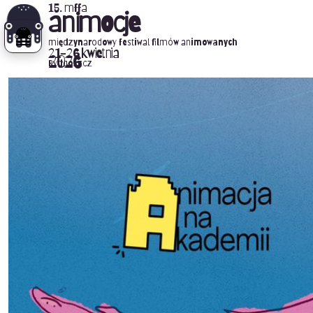
15. mffa
animocje
międzynarodowy festiwal filmów animowanych
21-26 kwietnia
2026
Bydgoszcz