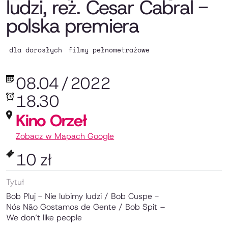
ludzi, reż. Cesar Cabral -
polska premiera
dla dorosłych
filmy pełnometrażowe
08.04
/
2022
18.30
Kino Orzeł
Zobacz w Mapach Google
10 zł
Tytuł
Bob Pluj - Nie lubimy ludzi / Bob Cuspe -
Nós Não Gostamos de Gente / Bob Spit –
We don’t like people