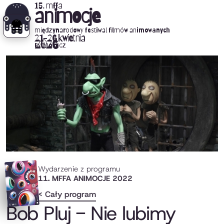
15. mffa
animocje
międzynarodowy festiwal filmów animowanych
21-26 kwietnia
2026
Bydgoszcz
Wydarzenie z programu
11. MFFA ANIMOCJE 2022
< Cały program
Bob Pluj - Nie lubimy