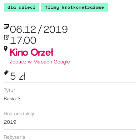
dla dzieci
filmy krótkometrażowe
06.12
/
2019
17.00
Kino Orzeł
Zobacz w Mapach Google
5 zł
Tytuł
Basia 3
Rok produkcji
2019
Reżyseria