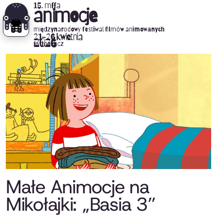
15. mffa
animocje
międzynarodowy festiwal filmów animowanych
21-26 kwietnia
2026
Bydgoszcz
Małe Animocje na
Mikołajki: „Basia 3”