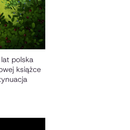
lat polska
rowej książce
tynuacja