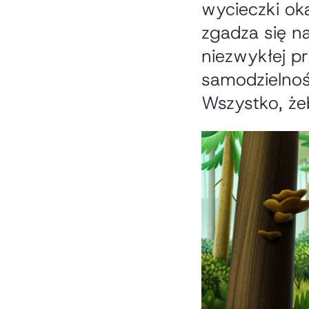
wycieczki ok
zgadza się n
niezwykłej p
samodzielnośc
Wszystko, że