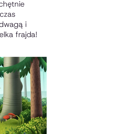
chętnie
dczas
odwagą i
lka frajda!