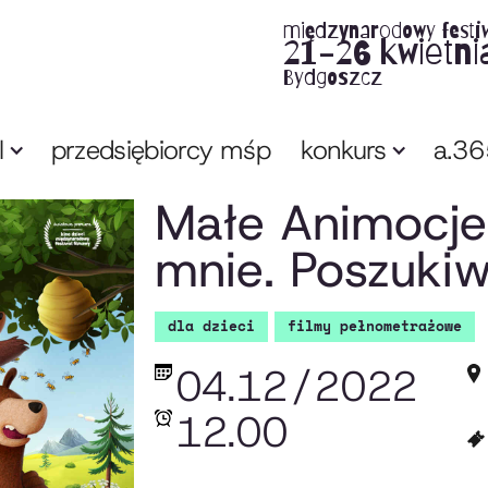
międzynarodowy festi
21-26 kwietni
Bydgoszcz
l
przedsiębiorcy mśp
konkurs
a.3
Małe Animocje 
mnie. Poszuki
dla dzieci
filmy pełnometrażowe
04.12
/
2022
12.00