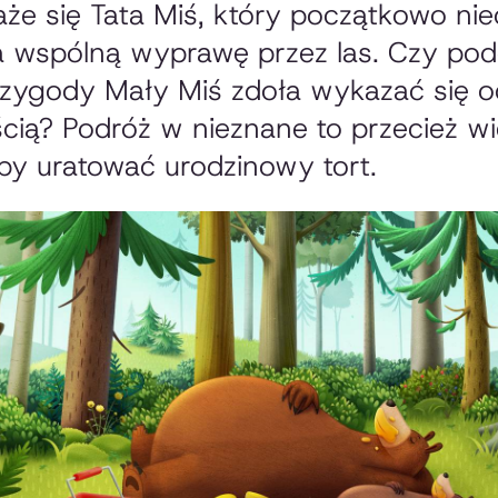
aże się Tata Miś, który początkowo nie
a wspólną wyprawę przez las. Czy po
rzygody Mały Miś zdoła wykazać się 
ią? Podróż w nieznane to przecież wie
by uratować urodzinowy tort.