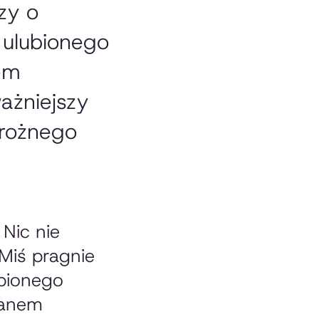
zy o
 ulubionego
em
ażniejszy
trożnego
 Nic nie
Miś pragnie
ąpionego
panem