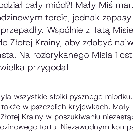
podział cały miód?! Mały Miś mar
odzinowym torcie, jednak zapasy
przepadły. Wspólnie z Tatą Misi
o Złotej Krainy, aby zdobyć najw
asta. Na rozbrykanego Misia i os
 wielka przygoda!
yła wszystkie słoiki pysznego miodku.
 także w pszczelich kryjówkach. Mały 
Złotej Krainy w poszukiwaniu niezast
rodzinowego tortu. Niezawodnym kom