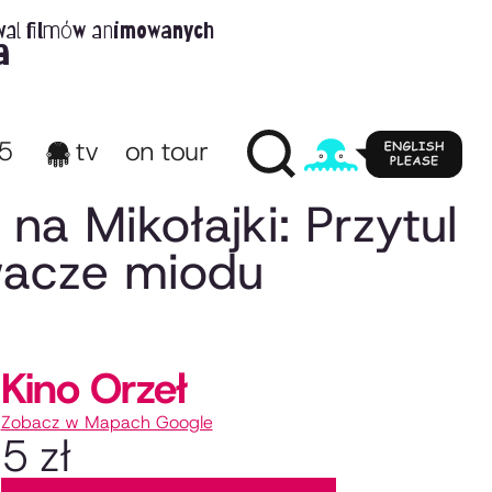
wal filmów animowanych
a
65
tv
on tour
na Mikołajki: Przytul
wacze miodu
Kino Orzeł
Zobacz w Mapach Google
5 zł