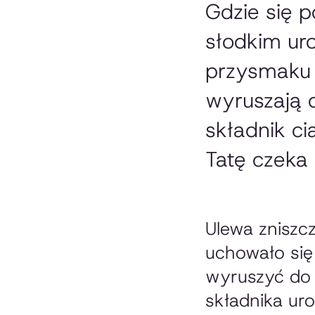
Gdzie się 
słodkim ur
przysmaku 
wyruszają d
składnik ci
Tatę czeka
Ulewa zniszcz
uchowało się
wyruszyć do 
składnika u