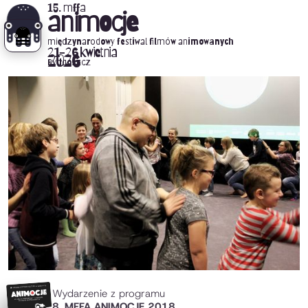
15. mffa
animocje
międzynarodowy festiwal filmów animowanych
21-26 kwietnia
2026
Bydgoszcz
Wydarzenie z programu
8. MFFA ANIMOCJE 2018