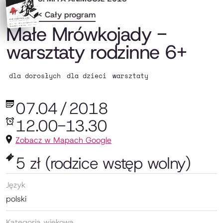
< Cały program
Małe Mrówkojady -
warsztaty rodzinne 6+
dla dorosłych
dla dzieci
warsztaty
07.04
/
2018
12.00-13.30
Zobacz w Mapach Google
5 zł (rodzice wstęp wolny)
Język
polski
Kategoria wiekowa