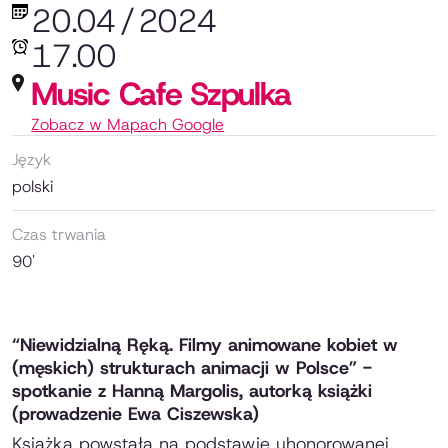
20.04
/
2024
17.00
Music Cafe Szpulka
Zobacz w Mapach Google
Język
polski
Czas trwania
90'
“Niewidzialną Ręką. Filmy animowane kobiet w
(męskich) strukturach animacji w Polsce” -
spotkanie z Hanną Margolis, autorką książki
(prowadzenie Ewa Ciszewska)
Książka powstała na podstawie uhonorowanej