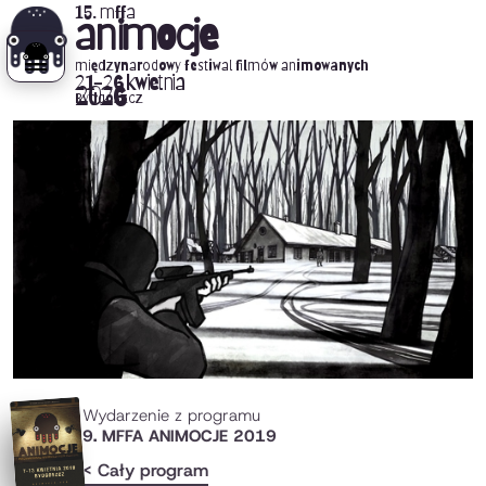
15. mffa
animocje
międzynarodowy festiwal filmów animowanych
21-26 kwietnia
2026
Bydgoszcz
Wydarzenie z programu
9. MFFA ANIMOCJE 2019
< Cały program