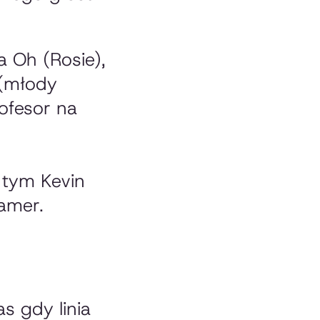
a Oh (Rosie),
 (młody
ofesor na
 tym Kevin
ramer.
s gdy linia