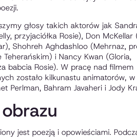
oezji.
yszymy głosy takich aktorów jak Sandr
elly, przyjaciółka Rosie), Don McKellar
ar), Shohreh Aghdashloo (Mehrnaz, pr
e Teherańskim) i Nancy Kwan (Gloria,
a babcia Rosie). W pracę nad filmem
ch zostało kilkunastu animatorów, w
net Perlman, Bahram Javaheri i Jody K
 obrazu
iony jest poezją i opowieściami. Podcza