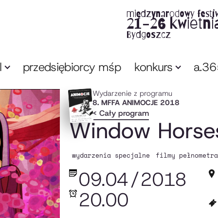
międzynarodowy festi
21-26 kwietni
Bydgoszcz
l
przedsiębiorcy mśp
konkurs
a.3
Wydarzenie z programu
8. MFFA ANIMOCJE 2018
< Cały program
Window Horse
wydarzenia specjalne
filmy pełnometra
09.04
/
2018
20.00