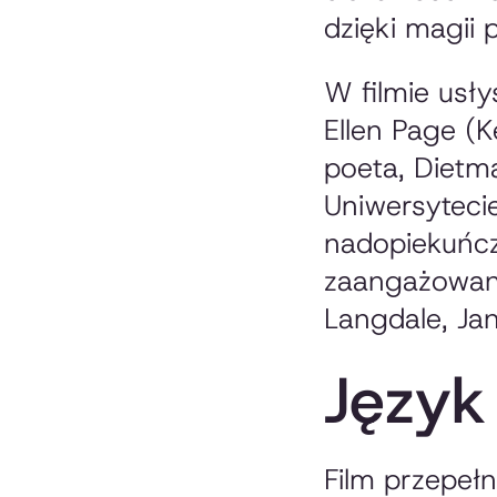
dzięki magii p
W filmie usł
Ellen Page (K
poeta, Dietm
Uniwersyteci
nadopiekuńcz
zaangażowany
Langdale, Ja
Język
Film przepełn