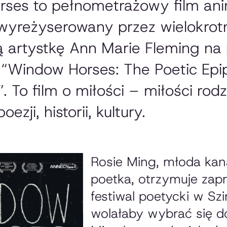
ses to pełnometrażowy film a
 wyreżyserowany przez wielokrot
 artystkę Ann Marie Fleming na
u “Window Horses: The Poetic Epi
. To film o miłości – miłości rodz
ezji, historii, kultury.
Rosie Ming, młoda kan
poetka, otrzymuje zap
festiwal poetycki w Sz
wolałaby wybrać się d