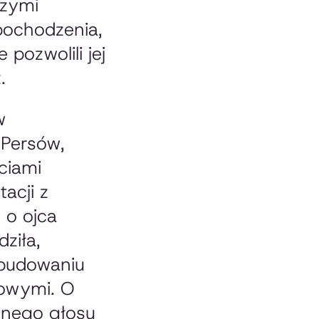
czymi
pochodzenia,
 pozwolili jej
.
w
 Persów,
ciami
acji z
 o ojca
dziła,
o budowaniu
iowymi. O
snego głosu