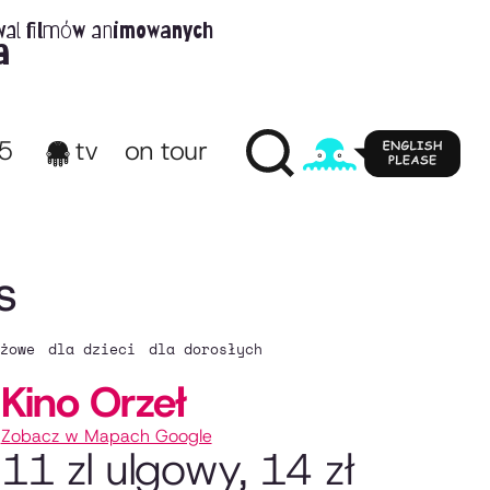
wal filmów animowanych
a
65
tv
on tour
s
żowe
dla dzieci
dla dorosłych
Kino Orzeł
Zobacz w Mapach Google
11 zl ulgowy, 14 zł