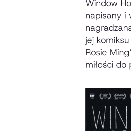
Window Hor
napisany i
nagradzaną
jej komiks
Rosie Ming”
miłości do po