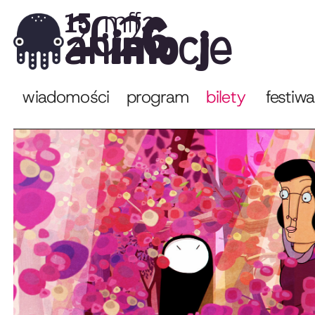
2026
15. mffa
animocje
wiadomości
program
bilety
festiwa