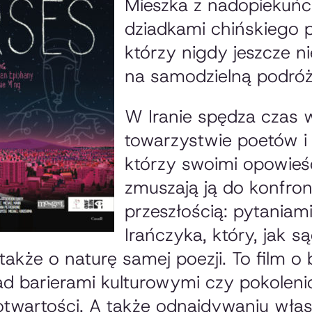
Mieszka z nadopiekuń
dziadkami chińskiego 
którzy nigdy jeszcze nie
na samodzielną podróż
W Iranie spędza czas 
towarzystwie poetów i
którzy swoimi opowieś
zmuszają ją do konfront
przeszłością: pytaniami
Irańczyka, który, jak są
a także o naturę samej poezji. To film 
 barierami kulturowymi czy pokolen
 otwartości. A także odnajdywaniu wła