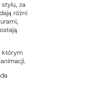
stylu, za
ają różni
turami,
ostają
w którym
animacji.
ada