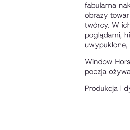
fabularna nak
obrazy towar
twórcy. W ich
poglądami, h
uwypuklone, a
Window Hors
poezja ożywa
Produkcja i d