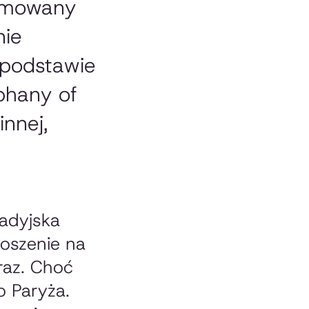
nimowany
nie
 podstawie
phany of
innej,
adyjska
roszenie na
iraz. Choć
o Paryża.