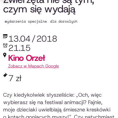
czym się wydają
wydarzenia specjalne
dla dorosłych
13.04
/
2018
21.15
Kino Orzeł
Zobacz w Mapach Google
7 zł
Czy kiedykolwiek słyszeliście: „Och, więc
wybierasz się na festiwal animacji? Fajnie,
moje dzieciaki uwielbiają śmieszne kreskówki
o kotach goniących myszy!”. Czy natychmiast