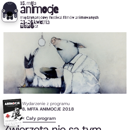
15. mffa
animocje
międzynarodowy festiwal filmów animowanych
21-26 kwietnia
2026
Bydgoszcz
Wydarzenie z programu
8. MFFA ANIMOCJE 2018
< Cały program
Zwierzęta nie są tym,