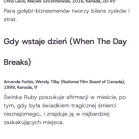
Chris Lavis, Maciek Szczerbowski, 2016, Kanada, 00’45”
Para gołębi-biznesmenów tworzy bilans zysków i
strat.
Gdy wstaje dzień (When The Day
Breaks)
Amanda Forbis, Wendy Tilby (National Film Board of Canada),
1999, Kanada, 9′
Świnka Ruby poszukuje afirmacji w mieście, po
tym, gdy była świadkiem tragicznej śmierci
nieznajomego… i znajduje ją w najbardziej
zaskakujących miejsca.