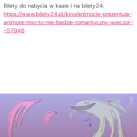
Bilety do nabycia w kasie i na bilety24:
https://www.bilety24.pl/kino/animocje-prezentuja-
animore-mio-to-nie-bedzie-romantyczny-wieczor-
-57946