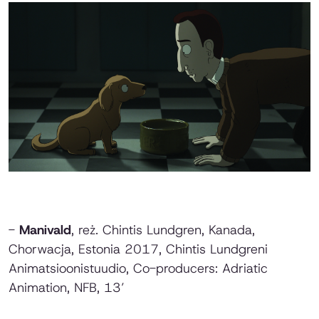
-
Manivald
, reż. Chintis Lundgren, Kanada,
Chorwacja, Estonia 2017, Chintis Lundgreni
Animatsioonistuudio, Co-producers: Adriatic
Animation, NFB, 13’