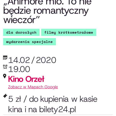
„Animore mio. To nie
będzie romantyczny
wieczór”
dla dorosłych
filmy krótkometrażowe
wydarzenia specjalne
14.02
/
2020
19.00
Kino Orzeł
Zobacz w Mapach Google
5 zł / do kupienia w kasie
kina i na bilety24.pl