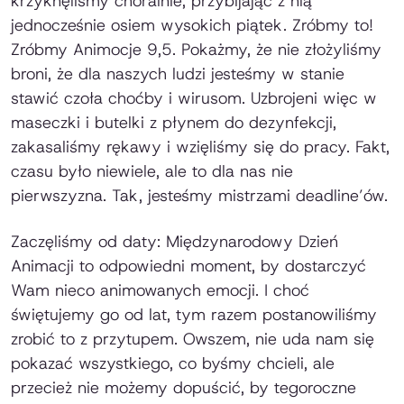
krzyknęliśmy chóralnie, przybijając z nią
jednocześnie osiem wysokich piątek. Zróbmy to!
Zróbmy Animocje 9,5. Pokażmy, że nie złożyliśmy
broni, że dla naszych ludzi jesteśmy w stanie
stawić czoła choćby i wirusom. Uzbrojeni więc w
maseczki i butelki z płynem do dezynfekcji,
zakasaliśmy rękawy i wzięliśmy się do pracy. Fakt,
czasu było niewiele, ale to dla nas nie
pierwszyzna. Tak, jesteśmy mistrzami deadline’ów.
Zaczęliśmy od daty: Międzynarodowy Dzień
Animacji to odpowiedni moment, by dostarczyć
Wam nieco animowanych emocji. I choć
świętujemy go od lat, tym razem postanowiliśmy
zrobić to z przytupem. Owszem, nie uda nam się
pokazać wszystkiego, co byśmy chcieli, ale
przecież nie możemy dopuścić, by tegoroczne