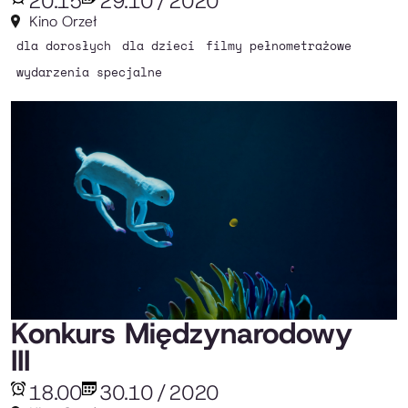
20.15
29.10
/
2020
Kino Orzeł
dla dorosłych
dla dzieci
filmy pełnometrażowe
wydarzenia specjalne
Konkurs Międzynarodowy
III
18.00
30.10
/
2020