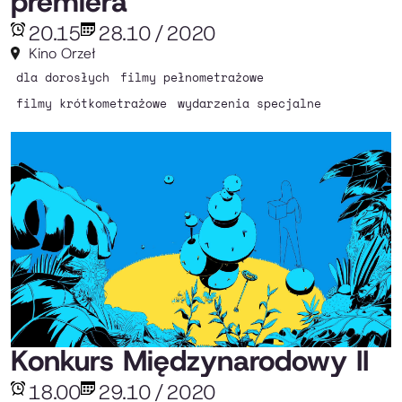
premiera
20.15
28.10
/
2020
Kino Orzeł
dla dorosłych
filmy pełnometrażowe
filmy krótkometrażowe
wydarzenia specjalne
Konkurs Międzynarodowy II
18.00
29.10
/
2020