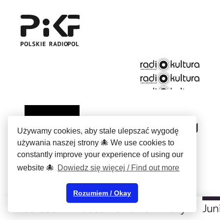
Używamy cookies, aby stale ulepszać wygodę
używania naszej strony 🐙 We use cookies to
constantly improve your experience of using our
website 🐙
Dowiedz się więcej / Find out more
Rozumiem / Okay
Laureaci
Podsumowanie
Jury
Jun