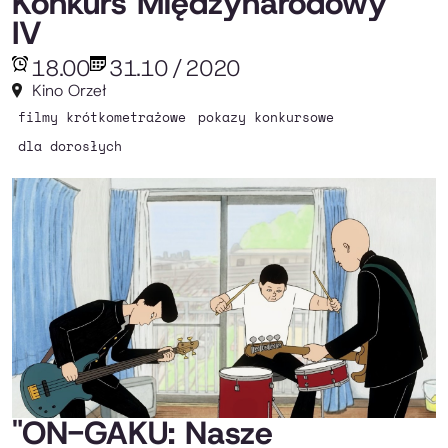
Konkurs Międzynarodowy
IV
18.00
31.10
/
2020
Kino Orzeł
filmy krótkometrażowe
pokazy konkursowe
dla dorosłych
"ON-GAKU: Nasze