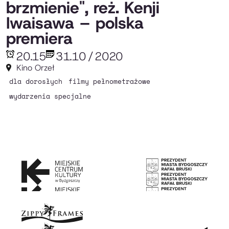
brzmienie", reż. Kenji
Iwaisawa – polska
premiera
20.15
31.10
/
2020
Kino Orzeł
dla dorosłych
filmy pełnometrażowe
wydarzenia specjalne