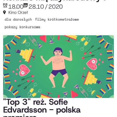
18.00
28.10
/
2020
Kino Orzeł
dla dorosłych
filmy krótkometrażowe
pokazy konkursowe
"Top 3" reż. Sofie
Edvardsson - polska