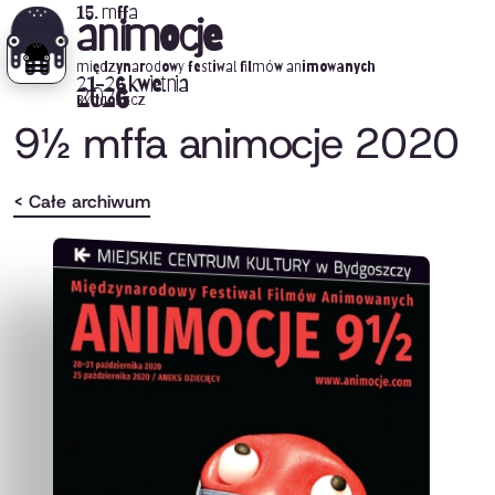
15. mffa
animocje
międzynarodowy festiwal filmów animowanych
21-26 kwietnia
2026
Bydgoszcz
9½ mffa animocje 2020
< Całe archiwum