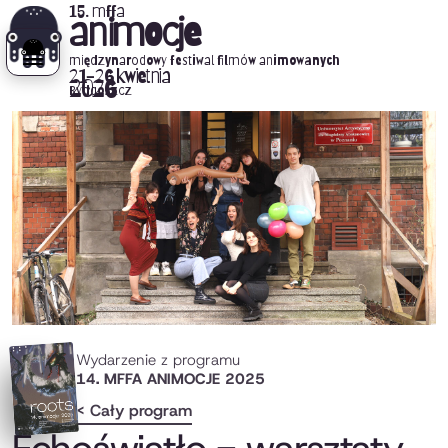
15. mffa
animocje
międzynarodowy festiwal filmów animowanych
21-26 kwietnia
2026
Bydgoszcz
Wydarzenie z programu
14. MFFA ANIMOCJE 2025
< Cały program