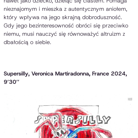
nawet jako dziecko, dzieląc się ciastem. Pomaga
nieznajomym i mieszka z autentycznym aniołem,
który wpływa na jego skrajną dobroduszność.
Gdy jego bezinteresowność obróci się przeciwko
niemu, musi nauczyć się równoważyć altruizm z
dbałością o siebie.
Supersilly
, Veronica Martiradonna, France 2024,
9’30’’