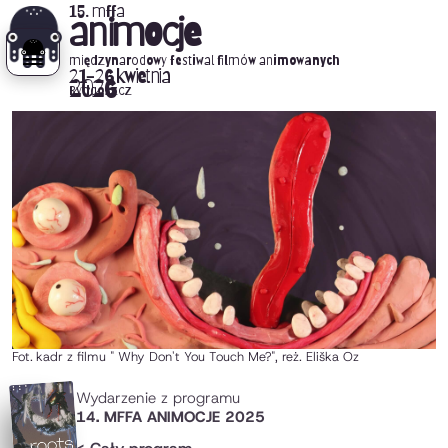
15. mffa
animocje
międzynarodowy festiwal filmów animowanych
21-26 kwietnia
2026
Bydgoszcz
Fot.
kadr z filmu " Why Don't You Touch Me?", reż. Eliška Oz
Wydarzenie z programu
14. MFFA ANIMOCJE 2025