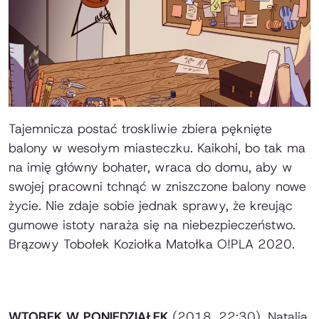
Tajemnicza postać troskliwie zbiera pęknięte
balony w wesołym mia­steczku. Kaikohi, bo tak ma
na imię główny bohater, wraca do domu, aby w
swojej pracowni tchnąć w zniszczone balony nowe
życie. Nie zdaje so­bie jednak sprawy, że kreując
gumowe istoty naraża się na niebezpieczeń­stwo.
Brązowy Tobołek Koziołka Matołka O!PLA 2020.
WTOREK W PONIEDZIAŁEK
(2018, 22:30), Natalia