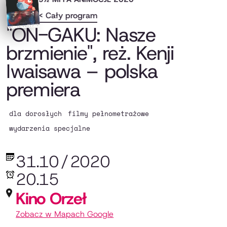
< Cały program
"ON-GAKU: Nasze
brzmienie", reż. Kenji
Iwaisawa – polska
premiera
dla dorosłych
filmy pełnometrażowe
wydarzenia specjalne
31.10
/
2020
20.15
Kino Orzeł
Zobacz w Mapach Google