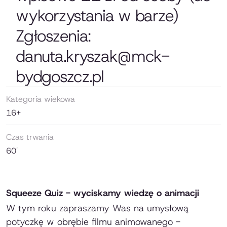
wykorzystania w barze)
Zgłoszenia:
danuta.kryszak@mck-
bydgoszcz.pl
Kategoria wiekowa
16+
Czas trwania
60'
Squeeze Quiz - wyciskamy wiedzę o animacji
W tym roku zapraszamy Was na umysłową
potyczkę w obrębie filmu animowanego -