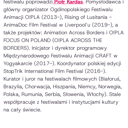
festiwalu poprowadzi
Piotr Kardas
. Pomysłodawca i
główny organizator Ogólnopolskiego Festiwalu
Animacji O!PLA (2013-), Rising of Lusitania -
AnimaDoc Film Festival w Liverpool’u (2019-), a
także projektów: Animation Across Borders i O!PLA
FOCUS ON POLAND (O!PLA ACROSS THE
BORDERS). Inicjator i dyrektor programowy
Międzynarodowego Festiwalu Animacji CRAFT w
Yogyakarcie (2017-). Koordynator polskiej edycji
StopTrik International Film Festival (2016-).
Kurator i juror na festiwalach filmowych (Białoruś,
Brazylia, Chorwacja, Hiszpania, Niemcy, Norwegia,
Polska, Rumunia, Serbia, Słowenia, Włochy). Stale
współpracuje z festiwalami i instytucjami kultury
na cały świecie.