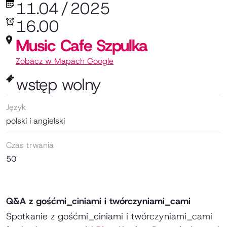
11.04
/
2025
16.00
Music Cafe Szpulka
Zobacz w Mapach Google
wstęp wolny
Język
polski i angielski
Czas trwania
50'
Q&A z gośćmi_ciniami i twórczyniami_cami
Spotkanie z gośćmi_ciniami i twórczyniami_cami