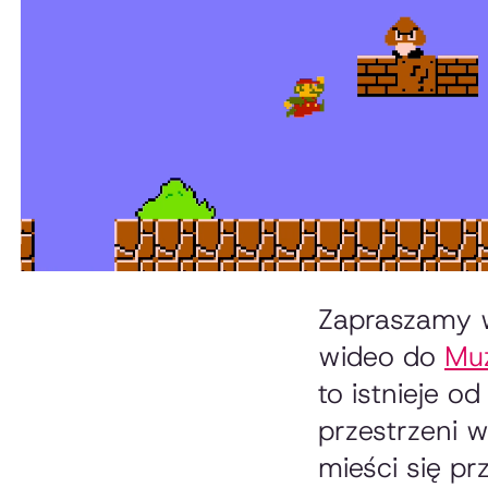
Zapraszamy w
wideo do
Muz
to istnieje o
przestrzeni w
mieści się p