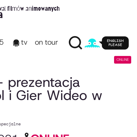
wal filmów animowanych
a
65
tv
on tour
ONLINE
 prezentacja
 i Gier Wideo w
specjalne