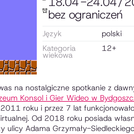
18.04
-
24.04
/
2
bez ograniczeń
Język
polski
Kategoria
12+
wiekowa
as na nostalgiczne spotkanie z dawn
eum Konsol i Gier Wideo w Bydgoszc
d 2011 roku i przez 7 lat funkcjonował
irtualnej. Od 2018 roku posiada własny
rzy ulicy Adama Grzymały-Siedleckieg