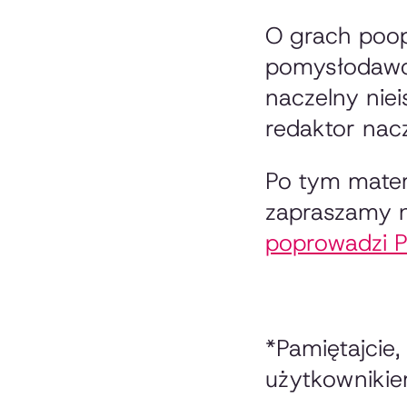
O grach poop
pomysłodawca
naczelny nie
redaktor nac
Po tym materi
zapraszamy 
poprowadzi P
*Pamiętajcie
użytkownikie