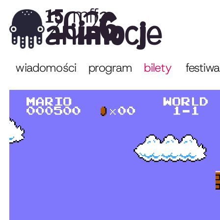
2026
15. mffa
animocje
wiadomości
program
bilety
festiwa