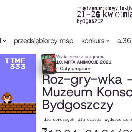
międzynarodowy festi
21-26 kwietni
Bydgoszcz
l
przedsiębiorcy mśp
konkurs
a.3
Wydarzenie z programu
10. MFFA ANIMOCJE 2021
< Cały program
Roz-gry-wka –
Muzeum Konsol
Bydgoszczy
dla dorosłych
dla dzieci
wydarzenia 