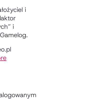
ożyciel i
aktor
ch” i
 Gamelog.
o.pl
óre
ć zalogowanym