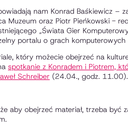
owiadają nam Konrad Baśkiewicz – zał
 Muzeum oraz Piotr Pieńkowski - red
istniejącego „Świata Gier Komputerowy
zelny portalu o grach komputerowych
ale, który możecie obejrzeć na kulture
na
spotkanie z Konradem i Piotrem, kt
aweł Schreiber
(24.04., godz. 11.00).
, że aby obejrzeć materiał, trzeba by
m.