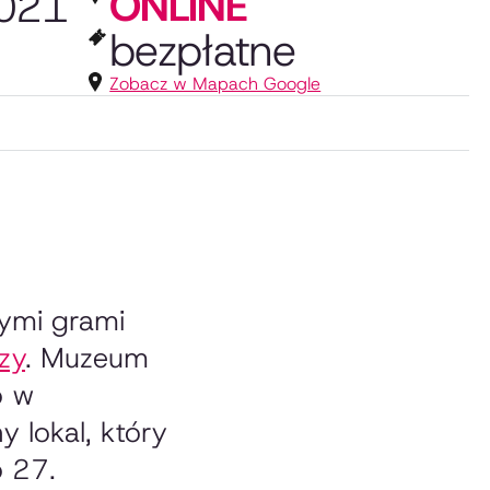
ONLINE
021
bezpłatne
Zobacz w Mapach Google
ymi grami
zy
. Muzeum
o w
 lokal, który
o 27.