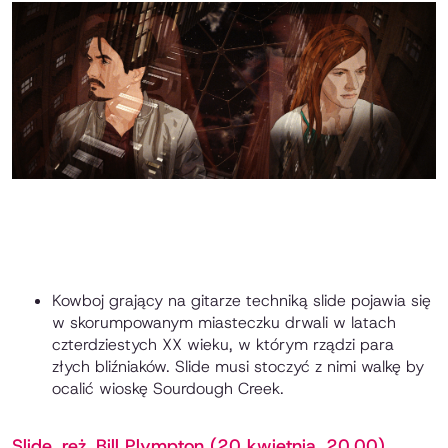
Kowboj grający na gitarze techniką slide pojawia się
w skorumpowanym miasteczku drwali w latach
czterdziestych XX wieku, w którym rządzi para
złych bliźniaków. Slide musi stoczyć z nimi walkę by
ocalić wioskę Sourdough Creek.
Slide, reż. Bill Plympton (20 kwietnia, 20.00)