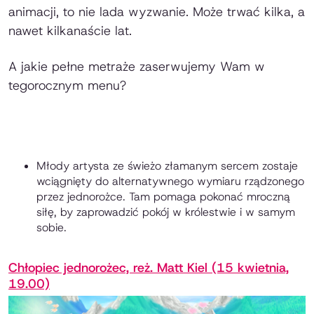
animacji, to nie lada wyzwanie. Może trwać kilka, a
nawet kilkanaście lat.
A jakie pełne metraże zaserwujemy Wam w
tegorocznym menu?
Młody artysta ze świeżo złamanym sercem zostaje
wciągnięty do alternatywnego wymiaru rządzonego
przez jednorożce. Tam pomaga pokonać mroczną
siłę, by zaprowadzić pokój w królestwie i w samym
sobie.
Chłopiec jednorożec, reż. Matt Kiel (15 kwietnia,
19.00)