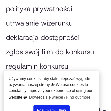
polityka prywatności
utrwalanie wizerunku
deklaracja dostępności
zgłoś swój film do konkursu
regulamin konkursu
jury
Używamy cookies, aby stale ulepszać wygodę
używania naszej strony 🐙 We use cookies to
constantly improve your experience of using our
english please
website 🐙
Dowiedz się więcej / Find out more
Copyright © Miejskie
Centrum Kultury
Rozumiem / Okay