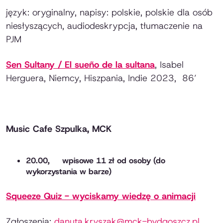
język: oryginalny, napisy: polskie, polskie dla osób
niesłyszących, audiodeskrypcja, tłumaczenie na
PJM
Sen Sultany / El sueño de la sultana
, Isabel
Herguera, Niemcy, Hiszpania, Indie 2023, 86’
Music Cafe Szpulka, MCK
20.00, wpisowe 11 zł od osoby (do
wykorzystania w barze)
Squeeze Quiz - wyciskamy wiedzę o animacji
Zgłoszenia:
danuta.kryszak@mck-bydgoszcz.pl